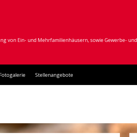
rung von Ein- und Mehrfamilienhäusern, sowie Gewerbe- und
Fotogalerie
Stellenangebote